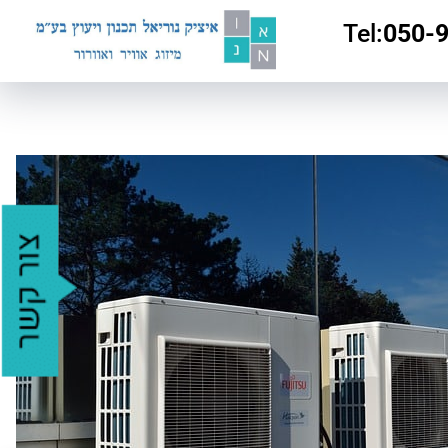
:Tel
050-